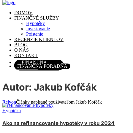
DOMOV
DOMOV
FINANČNÉ SLUŽBY
FINANČNÉ SLUŽBY
Hypotéky
Hypotéky
Investovanie
Investovanie
Poistenie
Poistenie
RECENZIE KLIENTOV
RECENZIE KLIENTOV
BLOG
BLOG
O NÁS
O NÁS
KONTAKT
KONTAKT
FINANČNÁ
FINANČNÁ PORADŇA
PORADŇA
Autor: Jakub Kofčák
Relyon
Články napísané použivateľom Jakub Kofčák
Hypotéka
Ako na refinancovanie hypotéky v roku 2024