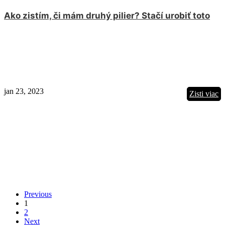
Ako zistím, či mám druhý pilier? Stačí urobiť toto
jan 23, 2023
Zisti viac
Previous
1
2
Next