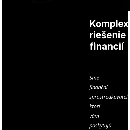
Komplex
riešenie
financií
Sme
finanční
sprostredkovateli
ktorí
vám
poskytujú