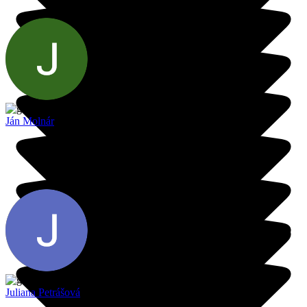
Ján Molnár
Juliana Petrášová