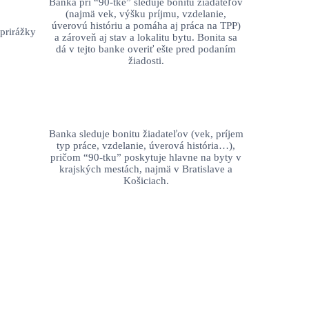
Banka pri “90-tke” sleduje bonitu žiadateľov
(najmä vek, výšku príjmu, vzdelanie,
úverovú históriu a pomáha aj práca na TPP)
prirážky
a zároveň aj stav a lokalitu bytu. Bonita sa
dá v tejto banke overiť ešte pred podaním
žiadosti.
Banka sleduje bonitu žiadateľov (vek, príjem
typ práce, vzdelanie, úverová história…),
pričom “90-tku” poskytuje hlavne na byty v
krajských mestách, najmä v Bratislave a
Košiciach.
nneOfficenepo