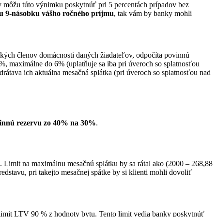
ôžu túto výnimku poskytnúť pri 5 percentách prípadov bez
tu 9-násobku vášho ročného príjmu
, tak vám by banky mohli
kých členov domácnosti daných žiadateľov, odpočíta povinnú
2%, maximálne do 6% (uplatňuje sa iba pri úveroch so splatnosťou
drátava ich aktuálna mesačná splátka (pri úveroch so splatnosťou nad
vinnú rezervu zo 40% na 30%
.
€. Limit na maximálnu mesačnú splátku by sa rátal ako (2000 – 268,88
stavu, pri takejto mesačnej spátke by si klienti mohli dovoliť
mit LTV 90 % z hodnoty bytu. Tento limit vedia banky poskytnúť