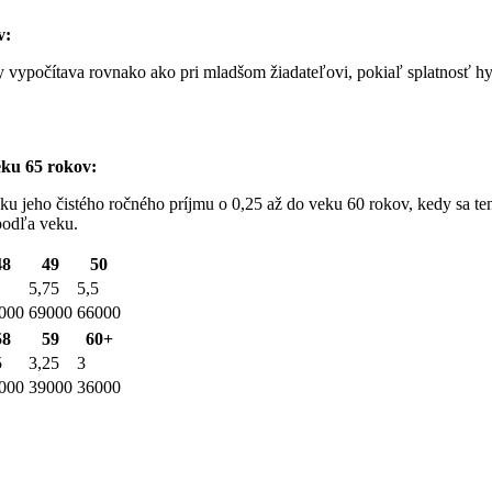
v:
 vypočítava rovnako ako pri mladšom žiadateľovi, pokiaľ splatnosť hyp
eku 65 rokov:
ku jeho čistého ročného príjmu o 0,25 až do veku 60 rokov, kedy sa ten
 podľa veku.
48
49
50
5,75
5,5
000
69000
66000
58
59
60+
5
3,25
3
000
39000
36000