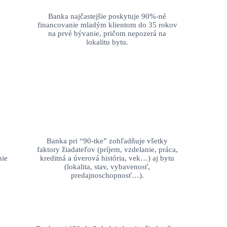
Banka najčastejšie poskytuje 90%-né
financovanie mladým klientom do 35 rokov
na prvé bývanie, pričom nepozerá na
lokalitu bytu.
Banka pri “90-tke” zohľadňuje všetky
faktory žiadateľov (príjem, vzdelanie, práca,
nie
kreditná a úverová história, vek…) aj bytu
(lokalita, stav, vybavenosť,
predajnoschopnosť…).