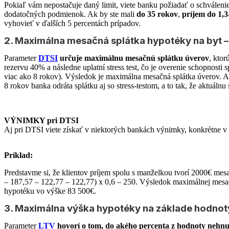
Pokiaľ vám nepostačuje daný limit, viete banku požiadať o schválen
dodatočných podmienok. Ak by ste mali
do 35 rokov
,
príjem do 1,
vyhovieť v ďalších 5 percentách prípadov.
2. Maximálna mesačná splátka hypotéky na byt –
Parameter
DTSI
určuje maximálnu mesačnú splátku úverov
, kto
rezervu 40%
a následne uplatní stress test, čo je overenie schopnos
viac ako 8 rokov). Výsledok je maximálna mesačná splátka úverov. Ak 
8 rokov banka odráta splátku aj so stress-testom, a to tak, že aktuálnu
VÝNIMKY pri DTSI
Aj pri DTSI viete získať v niektorých bankách výnimky, konkrétne v 
Príklad:
Predstavme si, že klientov príjem spolu s manželkou tvorí 2000€ mes
– 187,57 – 122,77 – 122,77) x 0,6 – 250. Výsledok maximálnej mesačn
hypotéku vo výške 83 500€.
3. Maximálna výška hypotéky na základe hodnoty
Parameter
LTV
hovorí o tom, do akého percenta z hodnoty nehnu