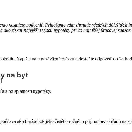
nto nesmiete podceniť. Prinášame vám zhrnutie všetkých dôležitých i
a ako získať najvyššiu výšku hypotéky pri čo najnižšej úrokovej sadzbe.
 obrátiť. Napíšte nám nezáväznú otázku a dostaňte odpoveď do 24 hod
y na byt
I
ľa a od splatnosti hypotéky.
počítava ako 8-násobok jeho čistého ročného príjmu, bez ohľadu na sp