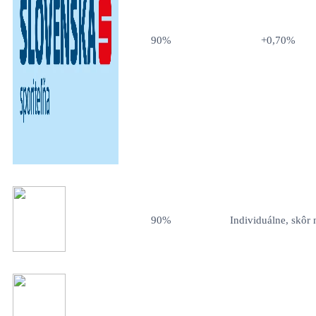
90%
+0,70%
90%
Individuálne, skôr 