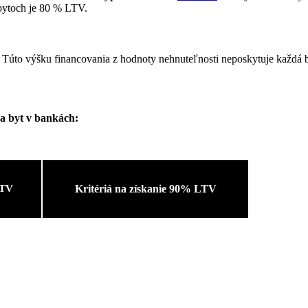
 bytoch je 80 % LTV.
. Túto výšku financovania z hodnoty nehnuteľnosti neposkytuje každá
a byt v bankách:
LTV
Kritériá na získanie 90% LTV