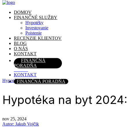
DOMOV
FINANČNÉ SLUŽBY
Hypotéky
Investovanie
Poistenie
DOMOV
RECENZIE KLIENTOV
FINANČNÉ SLUŽBY
BLOG
Hypotéky
O NÁS
Investovanie
KONTAKT
Poistenie
RECENZIE KLIENTOV
FINANČNÁ
BLOG
PORADŇA
O NÁS
KONTAKT
Hypotéka
FINANČNÁ PORADŇA
Hypotéka na byt 2024: 
nov 25, 2024
Autor: Jakub Vojčik