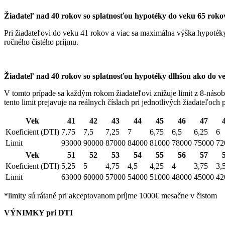
Žiadateľ nad 40 rokov so splatnosťou hypotéky do veku 65 roko
Pri žiadateľovi do veku 41 rokov a viac sa maximálna výška hypotéky
ročného čistého príjmu.
Žiadateľ nad 40 rokov so splatnosťou hypotéky dlhšou ako do v
V tomto prípade sa každým rokom žiadateľovi znižuje limit z 8-násob
tento limit prejavuje na reálnych číslach pri jednotlivých žiadateľoch
Vek
41
42
43
44
45
46
47
Koeficient (DTI)
7,75
7,5
7,25
7
6,75
6,5
6,25
6
Limit
93000
90000
87000
84000
81000
78000
75000
72
Vek
51
52
53
54
55
56
57
Koeficient (DTI)
5,25
5
4,75
4,5
4,25
4
3,75
3,
Limit
63000
60000
57000
54000
51000
48000
45000
42
*limity sú rátané pri akceptovanom príjme 1000€ mesačne v čistom
VÝNIMKY pri DTI