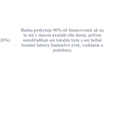
Banka poskytuje 90%-né financovanie ak na
to má v danom kvartáli ešte limity, pričom
0.20%)
nezohľadňuje ani lokalitu bytu a ani bežné
bonitné faktory žiadateľov (vek, vzdelanie a
podobne).