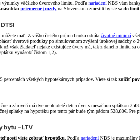
ie výnimky väčšieho úverového limitu. Podľa
nariadení
NBS vám banky m
3-násobku
priemernej mzdy
na Slovensku a zmestili by ste sa
do limi
 DTSI
rú môžete mať. Z vášho čistého príjmu banka odráta
životné minimá
všet
ti splácať úverové produkty po simulovanom zvýšení úrokovej sadzby o 
už však žiadateľ nejaké existujúce úvery má, tak z daného limitu sa o
 splátku vynásobí číslom 1,2).
5 percentách všetkých hypotekárnych prípadov. Viete si tak
znížiť po
ačne a zároveň má dve neplnoleté deti a úver s mesačnou splátkou 250
ej splátky na hypotéku pre tento pár bude tým pádom 528,80€. Pre pred
 bytu – LTV
teľnosti viete zobrať hypotéku
. Podľa
nariadení
NBS je maximálny li