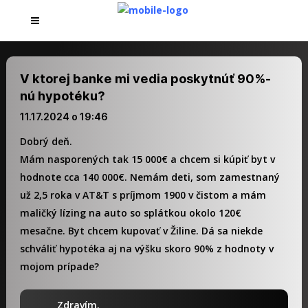
V ktorej banke mi vedia poskytnúť 90%-
nú hypotéku?
11.17.2024 o 19:46
Dobrý deň.
Mám nasporených tak 15 000€ a chcem si kúpiť byt v
hodnote cca 140 000€. Nemám deti, som zamestnaný
už 2,5 roka v AT&T s príjmom 1900 v čistom a mám
maličký lízing na auto so splátkou okolo 120€
mesačne. Byt chcem kupovať v Žiline. Dá sa niekde
schváliť hypotéka aj na výšku skoro 90% z hodnoty v
mojom prípade?
Zdravím.