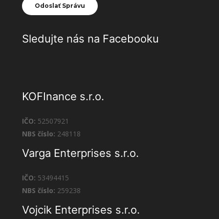
Sledujte nás na Facebooku
KOFInance s.r.o.
IČO:
52507921
NBS číslo:
248118
Varga Enterprises s.r.o.
IČO:
53494415
NBS číslo:
259238
Vojcik Enterprises s.r.o.