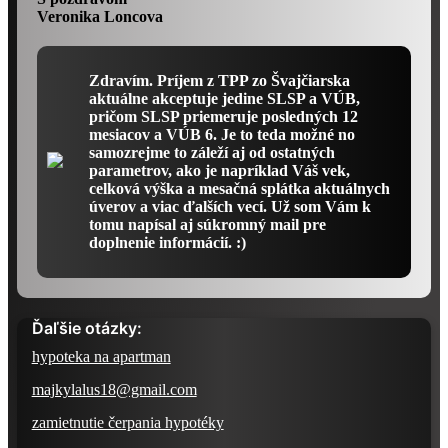
Veronika Loncova
Zdravím. Príjem z TPP zo Švajčiarska
aktuálne akceptuje jedine SLSP a VÚB,
pričom SLSP priemeruje posledných 12
mesiacov a VÚB 6. Je to teda možné no
samozrejme to záleží aj od ostatných
parametrov, ako je napríklad Váš vek,
celková výška a mesačná splátka aktuálnych
úverov a viac ďalších vecí. Už som Vám k
tomu napísal aj súkromný mail pre
doplnenie informácií. :)
Ďaľšie otázky:
hypoteka na apartman
majkylalus18@gmail.com
zamietnutie čerpania hypotéky