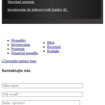
Stavebné sporenie
investovanie do indexovycúh fondov itf .
Služby
Relyon
Hypotéky
Blog
Investovanie
Recenzie
Poistenie
Kontakt
Finančná poradňa
Kontaktujte nás