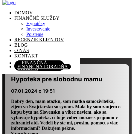
DOMOV
DOMOV
FINANČNÉ SLUŽBY
FINANČNÉ SLUŽBY
Hypotéky
Hypotéky
Investovanie
Investovanie
Poistenie
Poistenie
RECENZIE KLIENTOV
RECENZIE KLIENTOV
BLOG
BLOG
O NÁS
O NÁS
KONTAKT
KONTAKT
FINANČNÁ
FINANČNÁ PORADŇA
PORADŇA
Hypoteka pre slobodnu mamu
07.01.2024 o 19:51
Dobry den, mam otazku, som matka samozivitelka,
zijem vo Svajciarsku so synom. Mala by som zaujem o
kupu bytu na Slovensku a vibec neviem, ako sa
vybavuje hypoteka, ci to je vobec mozne s prijmom v
zahranici atd. Vedeli by ste mi, prosim, pomoct s viac
informaciami? Dakujem pekne.
S pozdravom