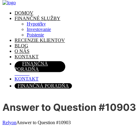
DOMOV
FINANČNÉ SLUŽBY
Hypotéky
Investovanie
Poistenie
DOMOV
RECENZIE KLIENTOV
FINANČNÉ SLUŽBY
BLOG
Hypotéky
O NÁS
Investovanie
KONTAKT
Poistenie
RECENZIE KLIENTOV
FINANČNÁ
BLOG
PORADŇA
O NÁS
KONTAKT
FINANČNÁ PORADŇA
Answer to Question #10903
Relyon
Answer to Question #10903