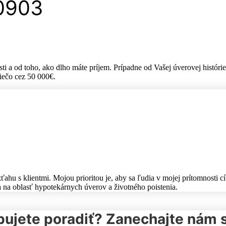
10903
ti a od toho, ako dlho máte príjem. Prípadne od Vašej úverovej históri
niečo cez 50 000€.
ťahu s klientmi. Mojou prioritou je, aby sa ľudia v mojej prítomnosti
 na oblasť hypotekárnych úverov a životného poistenia.
bujete poradiť? Zanechajte nám 